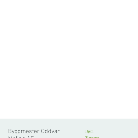
Byggmester Oddvar
Hjem