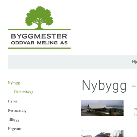
H
Nybygg -
Nybygg
Flere nybygg
Hytter
N
Restaurering
L
Tilbygg
Hagestue