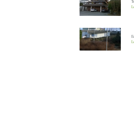
T
L
E
L