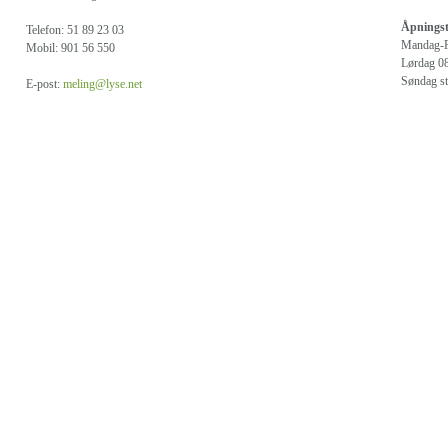
Åpningst
Telefon: 51 89 23 03
Mandag-F
Mobil: 901 56 550
Lørdag 08
Søndag st
E-post:
meling@lyse.net