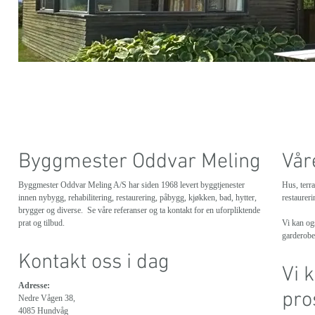
Byggmester Oddvar Meling
Vår
Byggmester Oddvar Meling A/S har siden 1968 levert byggtjenester
Hus, terra
innen nybygg, rehabilitering, restaurering, påbygg, kjøkken, bad, hytter,
restaurer
brygger og diverse. Se våre referanser og ta kontakt for en uforpliktende
prat og tilbud.
Vi kan og
garderobe
Kontakt oss i dag
Vi 
Adresse:
pro
Nedre Vågen 38,
4085 Hundvåg