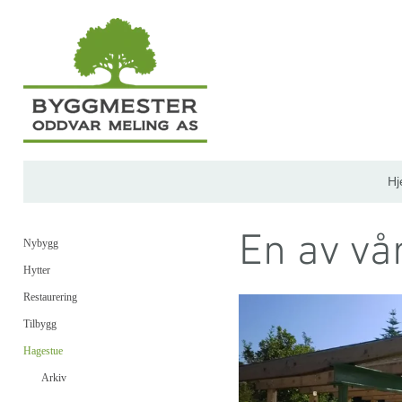
H
En av vå
Nybygg
Hytter
Restaurering
Tilbygg
Hagestue
Arkiv