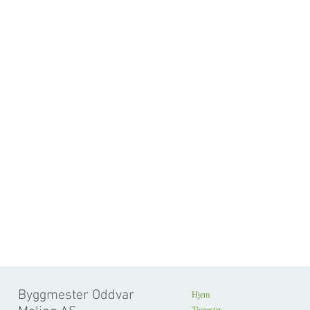
Byggmester Oddvar
Hjem