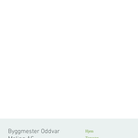
Byggmester Oddvar
Hjem