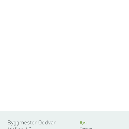
Byggmester Oddvar
Hjem