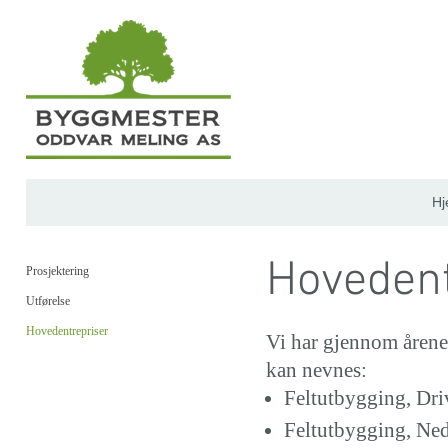
H
Hovedent
Prosjektering
Utførelse
Hovedentrepriser
Vi har gjennom årenes
kan nevnes:
Feltutbygging, Dr
Feltutbygging, Ne